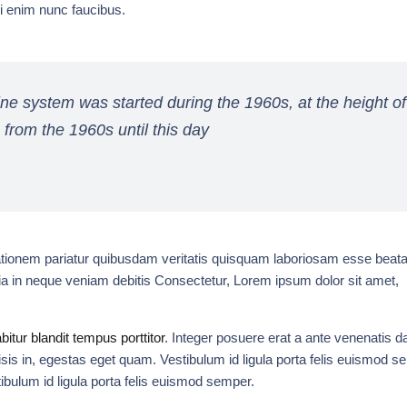
bi enim nunc faucibus.
line system was started during the 1960s, at the height of
 from the 1960s until this day
citationem pariatur quibusdam veritatis quisquam laboriosam esse beata
icia in neque veniam debitis Consectetur, Lorem ipsum dolor sit amet,
bitur blandit tempus porttitor
. Integer posuere erat a ante venenatis d
lisis in, egestas eget quam. Vestibulum id ligula porta felis euismod s
ibulum id ligula porta felis euismod semper.