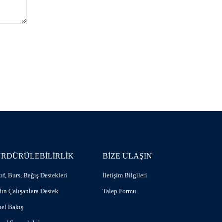
ÜRDÜRÜLEBİLİRLİK
BİZE ULAŞIN
ıf, Burs, Bağış Destekleri
İletişim Bilgileri
ın Çalışanlara Destek
Talep Formu
el Bakış